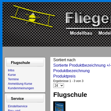
Sortiert nach
Flugschule
Sortierte Produktbezeichnung +/
Produktbezeichnung
Infos
Kurse
Produktpreis
Termine
Ergebnisse 1 - 3 von 3
Anmeldung Kurse
Kundenmeinungen
Flugschule
Service
Einstellservice
Bau- und